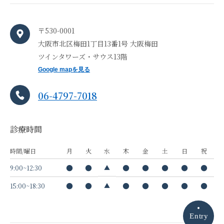
〒530-0001
大阪市北区梅田1丁目13番1号 大阪梅田
ツインタワーズ・サウス13階
Google mapを見る
06-4797-7018
診療時間
時間/曜日
月
火
水
木
金
土
日
祝
●
●
●
●
●
●
●
▲
9:00~12:30
●
●
●
●
●
●
●
▲
15:00~18:30